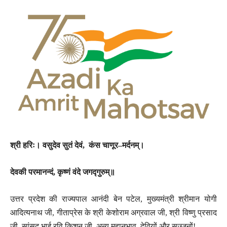
श्री
हरिः।
वसुदेव
सुतं
देवं
,
कंस
चाणूर
–
मर्दनम्।
देवकी
परमानन्दं
,
कृष्णं
वंदे
जगद्गुरुम्॥
उत्तर प्रदेश की राज्यपाल आनंदी बेन पटेल, मुख्यमंत्री श्रीमान योगी
आदित्यनाथ जी, गीताप्रेस के श्री केशोराम अग्रवाल जी, श्री विष्णु प्रसाद
जी, सांसद भाई रवि किशन जी, अन्य महानुभाव, देवियों और सज्जनों!