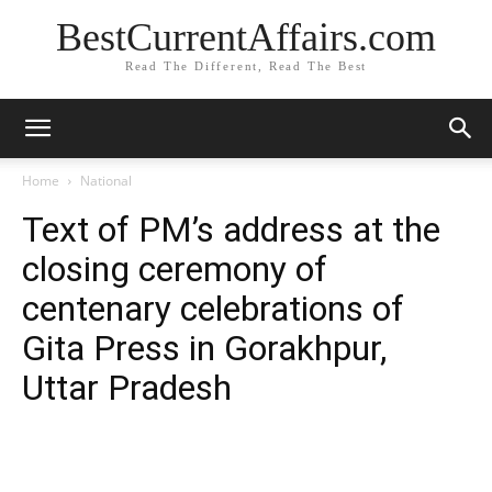
BestCurrentAffairs.com
Read The Different, Read The Best
Home
National
Text of PM’s address at the
closing ceremony of
centenary celebrations of
Gita Press in Gorakhpur,
Uttar Pradesh